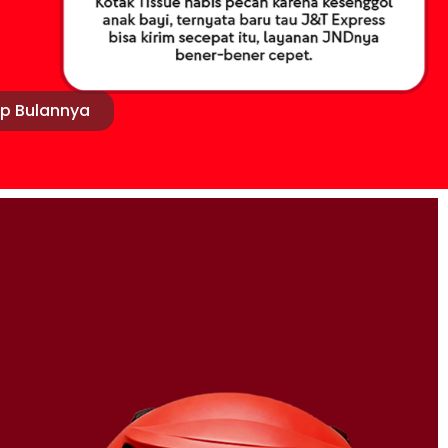
ap Bulannya