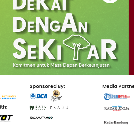
Sponsored By:
Media Partne
th: