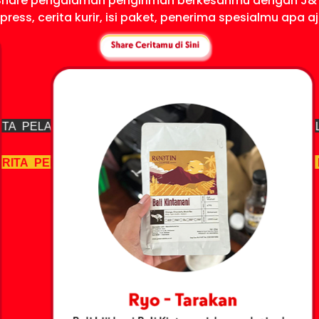
Share pengalaman pengiriman berkesanmu dengan J&
xpress, cerita kurir, isi paket, penerima spesialmu apa aj
ANGGAN 
CERITA PELANGGAN 
CERITA PELANGGAN
LANGGAN 
CERITA PELANGGAN 
CERITA PELANG