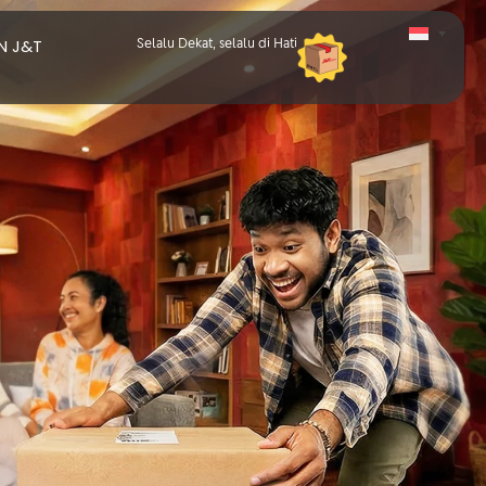
Selalu Dekat, selalu di Hati
UN J&T