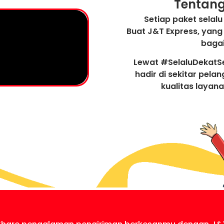
Tentan
Setiap paket selalu
Buat J&T Express, yang
bagai
Lewat #SelaluDekatSe
hadir di sekitar pel
kualitas layana