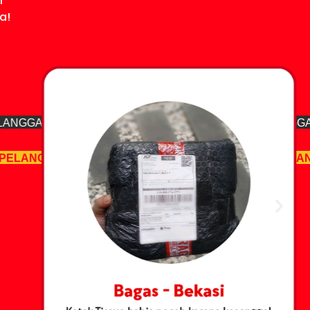
T
a!
 
CERITA PELANGGAN 
CERITA PELANGGAN 
CER
GAN 
CERITA PELANGGAN 
CERITA PELANGGAN 